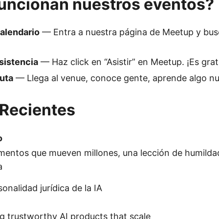
uncionan nuestros eventos?
calendario
— Entra a nuestra página de Meetup y bus
sistencia
— Haz click en “Asistir” en Meetup. ¡Es grat
ruta
— Llega al venue, conoce gente, aprende algo n
 Recientes
o
entos que mueven millones, una lección de humilda
a
onalidad jurídica de la IA
ng trustworthy AI products that scale