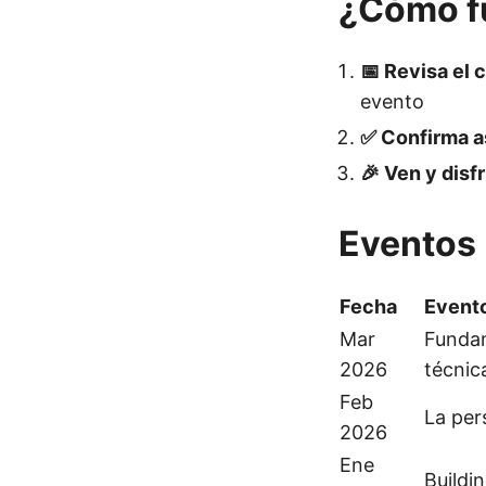
¿Cómo f
📅 Revisa el 
evento
✅ Confirma a
🎉 Ven y disf
Eventos
Fecha
Event
Mar
Fundam
2026
técnic
Feb
La pers
2026
Ene
Buildi