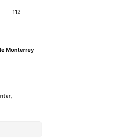
112
 de Monterrey
ntar,