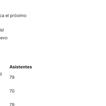
ca el próximo
is!
uevo
Asistentes
d
79
70
79