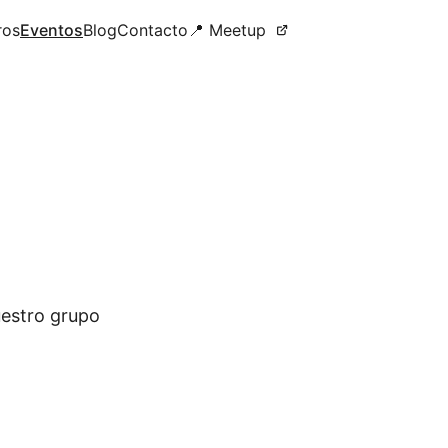
ros
Eventos
Blog
Contacto
📍 Meetup
uestro grupo