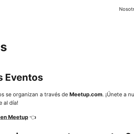
Nosot
os
s Eventos
s se organizan a través de
Meetup.com
. ¡Únete a n
 al día!
 en Meetup
👈