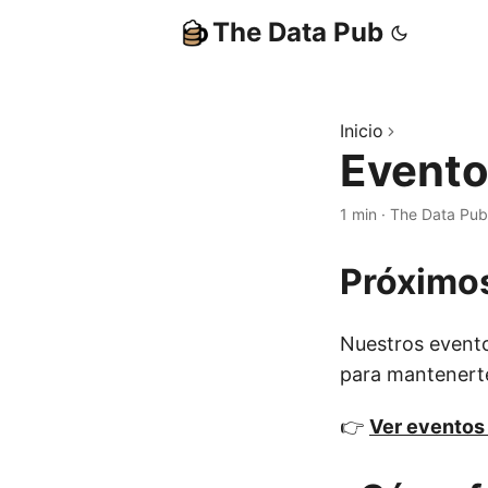
The Data Pub
Inicio
Event
1 min
·
The Data Pub
Próximo
Nuestros evento
para mantenerte
👉
Ver eventos